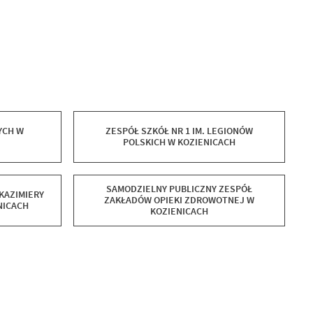
YCH W
ZESPÓŁ SZKÓŁ NR 1 IM. LEGIONÓW
POLSKICH W KOZIENICACH
SAMODZIELNY PUBLICZNY ZESPÓŁ
KAZIMIERY
ZAKŁADÓW OPIEKI ZDROWOTNEJ W
NICACH
KOZIENICACH