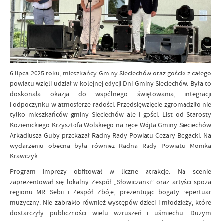
6 lipca 2025 roku, mieszkańcy Gminy Sieciechów oraz goście z całego
powiatu wzięli udział w kolejnej edycji Dni Gminy Sieciechów. Była to
doskonała okazja do wspólnego świętowania, integracji
i odpoczynku w atmosferze radości. Przedsięwzięcie zgromadziło nie
tylko mieszkańców gminy Sieciechów ale i gości. List od Starosty
Kozienickiego Krzysztofa Wolskiego na ręce Wójta Gminy Sieciechów
Arkadiusza Guby przekazał Radny Rady Powiatu Cezary Bogacki. Na
wydarzeniu obecna była również Radna Rady Powiatu Monika
Krawczyk.
Program imprezy obfitował w liczne atrakcje. Na scenie
zaprezentował się lokalny Zespół „Słowiczanki” oraz artyści spoza
regionu MR Sebii i Zespół Zbóje, prezentując bogaty repertuar
muzyczny. Nie zabrakło również występów dzieci i młodzieży, które
dostarczyły publiczności wielu wzruszeń i uśmiechu. Dużym