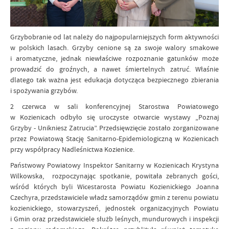
Grzybobranie od lat należy do najpopularniejszych form aktywności
w polskich lasach. Grzyby cenione są za swoje walory smakowe
i aromatyczne, jednak niewłaściwe rozpoznanie gatunków może
prowadzić do groźnych, a nawet śmiertelnych zatruć. Właśnie
dlatego tak ważna jest edukacja dotycząca bezpiecznego zbierania
i spożywania grzybów.
2 czerwca w sali konferencyjnej Starostwa Powiatowego
w Kozienicach odbyło się uroczyste otwarcie wystawy „Poznaj
Grzyby - Unikniesz Zatrucia”. Przedsięwzięcie zostało zorganizowane
przez Powiatową Stację Sanitarno-Epidemiologiczną w Kozienicach
przy współpracy Nadleśnictwa Kozienice.
Państwowy Powiatowy Inspektor Sanitarny w Kozienicach Krystyna
Wilkowska, rozpoczynając spotkanie, powitała zebranych gości,
wśród których byli Wicestarosta Powiatu Kozienickiego Joanna
Czechyra, przedstawiciele władz samorządów gmin z terenu powiatu
kozienickiego, stowarzyszeń, jednostek organizacyjnych Powiatu
i Gmin oraz przedstawiciele służb leśnych, mundurowych i inspekcji