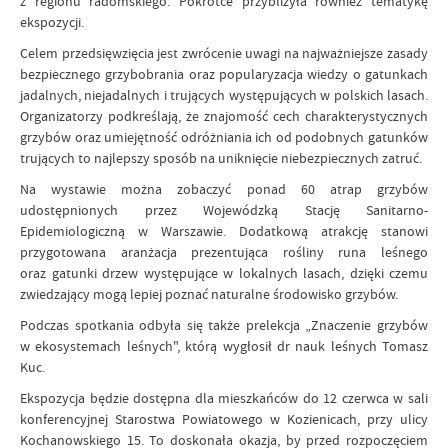
z regionu radomskiego. Pokrótce przybliżyła również tematykę
ekspozycji.
Celem przedsięwzięcia jest zwrócenie uwagi na najważniejsze zasady
bezpiecznego grzybobrania oraz popularyzacja wiedzy o gatunkach
jadalnych, niejadalnych i trujących występujących w polskich lasach.
Organizatorzy podkreślają, że znajomość cech charakterystycznych
grzybów oraz umiejętność odróżniania ich od podobnych gatunków
trujących to najlepszy sposób na uniknięcie niebezpiecznych zatruć.
Na wystawie można zobaczyć ponad 60 atrap grzybów
udostępnionych przez Wojewódzką Stację Sanitarno-
Epidemiologiczną w Warszawie. Dodatkową atrakcję stanowi
przygotowana aranżacja prezentująca rośliny runa leśnego
oraz gatunki drzew występujące w lokalnych lasach, dzięki czemu
zwiedzający mogą lepiej poznać naturalne środowisko grzybów.
Podczas spotkania odbyła się także prelekcja „Znaczenie grzybów
w ekosystemach leśnych", którą wygłosił dr nauk leśnych Tomasz
Kuc.
Ekspozycja będzie dostępna dla mieszkańców do 12 czerwca w sali
konferencyjnej Starostwa Powiatowego w Kozienicach, przy ulicy
Kochanowskiego 15. To doskonała okazja, by przed rozpoczęciem