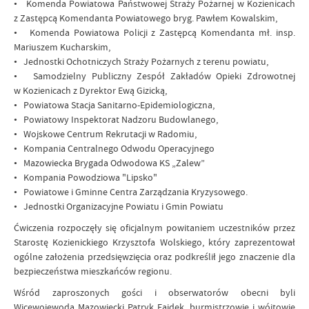
• Komenda Powiatowa Państwowej Straży Pożarnej w Kozienicach
z Zastępcą Komendanta Powiatowego bryg. Pawłem Kowalskim,
• Komenda Powiatowa Policji z Zastępcą Komendanta mł. insp.
Mariuszem Kucharskim,
• Jednostki Ochotniczych Straży Pożarnych z terenu powiatu,
• Samodzielny Publiczny Zespół Zakładów Opieki Zdrowotnej
w Kozienicach z Dyrektor Ewą Gizicką,
• Powiatowa Stacja Sanitarno-Epidemiologiczna,
• Powiatowy Inspektorat Nadzoru Budowlanego,
• Wojskowe Centrum Rekrutacji w Radomiu,
• Kompania Centralnego Odwodu Operacyjnego
• Mazowiecka Brygada Odwodowa KS „Zalew”
• Kompania Powodziowa "Lipsko"
• Powiatowe i Gminne Centra Zarządzania Kryzysowego.
• Jednostki Organizacyjne Powiatu i Gmin Powiatu
Ćwiczenia rozpoczęły się oficjalnym powitaniem uczestników przez
Starostę Kozienickiego Krzysztofa Wolskiego, który zaprezentował
ogólne założenia przedsięwzięcia oraz podkreślił jego znaczenie dla
bezpieczeństwa mieszkańców regionu.
Wśród zaproszonych gości i obserwatorów obecni byli
Wicewojewoda Mazowiecki Patryk Fajdek, burmistrzowie i wójtowie