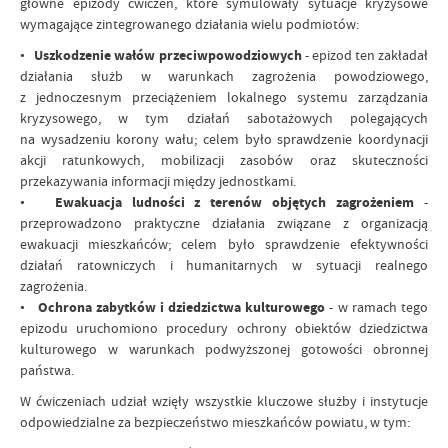
główne epizody ćwiczeń, które symulowały sytuacje kryzysowe
wymagające zintegrowanego działania wielu podmiotów:
•
Uszkodzenie wałów przeciwpowodziowych
- epizod ten zakładał
działania służb w warunkach zagrożenia powodziowego,
z jednoczesnym przeciążeniem lokalnego systemu zarządzania
kryzysowego, w tym działań sabotażowych polegających
na wysadzeniu korony wału; celem było sprawdzenie koordynacji
akcji ratunkowych, mobilizacji zasobów oraz skuteczności
przekazywania informacji między jednostkami.
•
Ewakuacja ludności z terenów objętych zagrożeniem
-
przeprowadzono praktyczne działania związane z organizacją
ewakuacji mieszkańców; celem było sprawdzenie efektywności
działań ratowniczych i humanitarnych w sytuacji realnego
zagrożenia.
•
Ochrona zabytków i dziedzictwa kulturowego
- w ramach tego
epizodu uruchomiono procedury ochrony obiektów dziedzictwa
kulturowego w warunkach podwyższonej gotowości obronnej
państwa.
W ćwiczeniach udział wzięły wszystkie kluczowe służby i instytucje
odpowiedzialne za bezpieczeństwo mieszkańców powiatu, w tym: