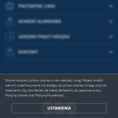
PRZYDATNE LINKI
NUMERY ALARMOWE
GODZINY PRACY URZĘDU
KONTAKT
Strona korzysta z plików cookies w celu realizacji usług. Możesz określić
warunki przechowywania lub dostępu do plików cookies klikając przycisk
Odwiedzin: 701110
Ustawienia. Aby dowiedzieć się więcej zachęcamy do zapoznania się z
ZAPISZ WYBRANE
Polityką Cookies oraz Polityką Prywatności.
Online: 2
ODRZUĆ WSZYSTKIE
USTAWIENIA