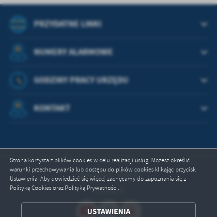
PRZYDATNE LINKI
NUMERY ALARMOWE
GODZINY PRACY URZĘDU
KONTAKT
Strona korzysta z plików cookies w celu realizacji usług. Możesz określić
warunki przechowywania lub dostępu do plików cookies klikając przycisk
Odwiedzin: 700702
Ustawienia. Aby dowiedzieć się więcej zachęcamy do zapoznania się z
Polityką Cookies oraz Polityką Prywatności.
Online: 9
ZAPISZ WYBRANE
USTAWIENIA