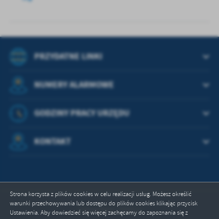
PRZYDATNE LINKI
NUMERY ALARMOWE
GODZINY PRACY URZĘDU
KONTAKT
Strona korzysta z plików cookies w celu realizacji usług. Możesz określić
warunki przechowywania lub dostępu do plików cookies klikając przycisk
Odwiedzin: 700917
Ustawienia. Aby dowiedzieć się więcej zachęcamy do zapoznania się z