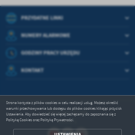
PRZYDATNE LINKI
NUMERY ALARMOWE
GODZINY PRACY URZĘDU
KONTAKT
Strona korzysta z plików cookies w celu realizacji usług. Możesz określić
warunki przechowywania lub dostępu do plików cookies klikając przycisk
Odwiedzin: 701366
Ustawienia. Aby dowiedzieć się więcej zachęcamy do zapoznania się z
Polityką Cookies oraz Polityką Prywatności.
Online: 1
ZAPISZ WYBRANE
USTAWIENIA