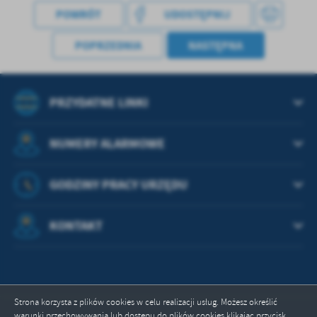
POWRÓT
UDOSTĘPNIJ
POPRZEDNIA
NASTĘPNA
PRZYDATNE LINKI
NUMERY ALARMOWE
GODZINY PRACY URZĘDU
KONTAKT
Strona korzysta z plików cookies w celu realizacji usług. Możesz określić
warunki przechowywania lub dostępu do plików cookies klikając przycisk