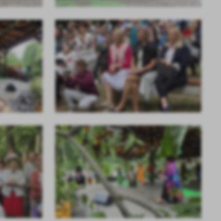
ci
.
a
w