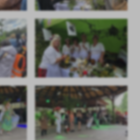
a
kom
z