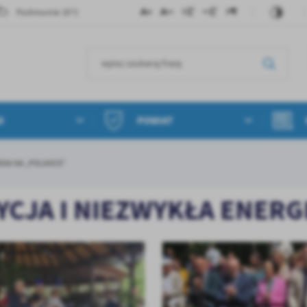
25°C
Pochmurnie
D
POWIAT
ERGIA NA „POLANCE”
ADYCJA I NIEZWYKŁA ENER