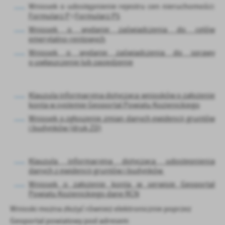
Wniosek o udostępnienie rejestru cen nieruchomości:
treści w postaci wiadomości, ofert, komunikatów mediów
Formularz P
i
Formularz P5
społecznościowych.
Wniosek o wydanie zaświadczenia do celów
emerytalno-rentowych
Wniosek o wydanie zaświadczenia do sprawy
o uwłaszczenie lub zasiedzenie
Klauzula informacyjna dotycząca wniosków o założenie
konta w systemie Geoportal Powiatu Kozienickiego
Wniosek o zgłoszenie zmian danych ewidencji gruntów
i budynków (druk ZD)
Klauzula informacyjna dotycząca udostępnienia
danych z ewidencji gruntów i budynków
Wniosek o założenie konta w serwisie Geoportal
Powiatu Kozienickiego dane RCN
Wnioski można złożyć również elektronicznie poprzez
Geoportal powiatowy pod adresem